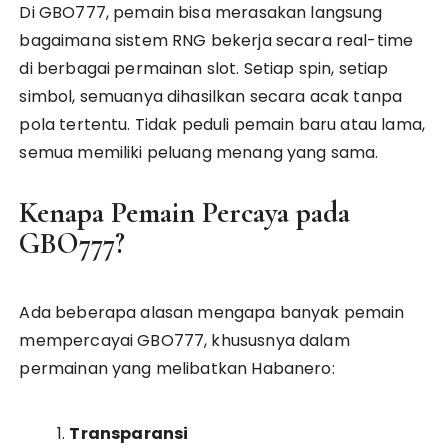
Di GBO777, pemain bisa merasakan langsung
bagaimana sistem RNG bekerja secara real-time
di berbagai permainan slot. Setiap spin, setiap
simbol, semuanya dihasilkan secara acak tanpa
pola tertentu. Tidak peduli pemain baru atau lama,
semua memiliki peluang menang yang sama.
Kenapa Pemain Percaya pada
GBO777?
Ada beberapa alasan mengapa banyak pemain
mempercayai GBO777, khususnya dalam
permainan yang melibatkan Habanero:
Transparansi