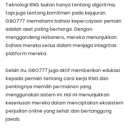
Teknologi RNG bukan hanya tentang algoritma,
tapi juga tentang
komitmen
pada kejujuran.
GBO777 memahami bahwa kepercayaan pemain
adalah aset paling berharga. Dengan
menggandeng Habanero, mereka menunjukkan
bahwa mereka serius dalam menjaga integritas
platform mereka.
Selain itu, GBO777 juga aktif memberikan edukasi
kepada pemain tentang cara kerja RNG dan
pentingnya memilih permainan yang
menggunakan sistem ini. Hal ini menunjukkan
keseriusan mereka dalam menciptakan ekosistem
perjudian online yang sehat dan bertanggung
jawab.