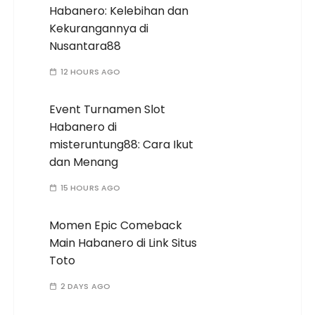
Habanero: Kelebihan dan
Kekurangannya di
Nusantara88
12 HOURS AGO
Event Turnamen Slot
Habanero di
misteruntung88: Cara Ikut
dan Menang
15 HOURS AGO
Momen Epic Comeback
Main Habanero di Link Situs
Toto
2 DAYS AGO