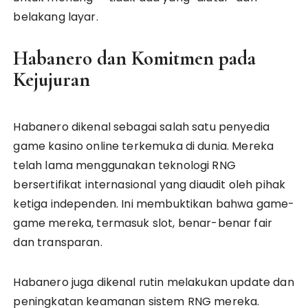
belakang layar.
Habanero dan Komitmen pada
Kejujuran
Habanero dikenal sebagai salah satu penyedia
game kasino online terkemuka di dunia. Mereka
telah lama menggunakan teknologi RNG
bersertifikat internasional yang diaudit oleh pihak
ketiga independen. Ini membuktikan bahwa game-
game mereka, termasuk slot, benar-benar fair
dan transparan.
Habanero juga dikenal rutin melakukan update dan
peningkatan keamanan sistem RNG mereka.