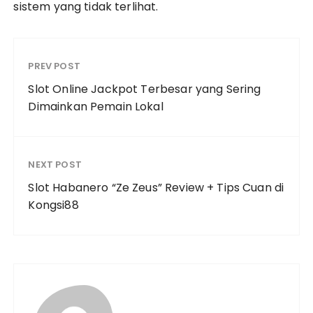
sistem yang tidak terlihat.
PREV POST
Slot Online Jackpot Terbesar yang Sering
Dimainkan Pemain Lokal
NEXT POST
Slot Habanero “Ze Zeus” Review + Tips Cuan di
Kongsi88