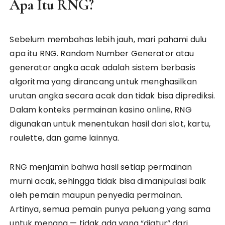
Apa Itu RNG?
Sebelum membahas lebih jauh, mari pahami dulu
apa itu RNG. Random Number Generator atau
generator angka acak adalah sistem berbasis
algoritma yang dirancang untuk menghasilkan
urutan angka secara acak dan tidak bisa diprediksi.
Dalam konteks permainan kasino online, RNG
digunakan untuk menentukan hasil dari slot, kartu,
roulette, dan game lainnya.
RNG menjamin bahwa hasil setiap permainan
murni acak, sehingga tidak bisa dimanipulasi baik
oleh pemain maupun penyedia permainan.
Artinya, semua pemain punya peluang yang sama
untuk menang — tidak ada yang “diatur” dari