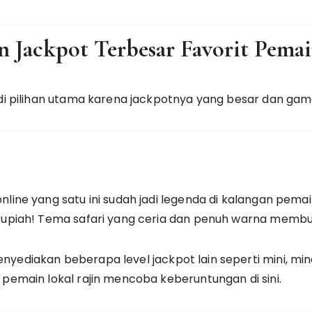
n Jackpot Terbesar Favorit Pema
jadi pilihan utama karena jackpotnya yang besar dan ga
nline yang satu ini sudah jadi legenda di kalangan pem
 rupiah! Tema safari yang ceria dan penuh warna membua
nyediakan beberapa level jackpot lain seperti mini, m
 pemain lokal rajin mencoba keberuntungan di sini.