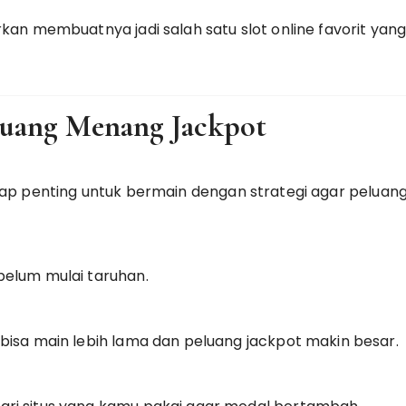
an membuatnya jadi salah satu slot online favorit yang
uang Menang Jackpot
p penting untuk bermain dengan strategi agar peluang 
elum mulai taruhan.
bisa main lebih lama dan peluang jackpot makin besar.