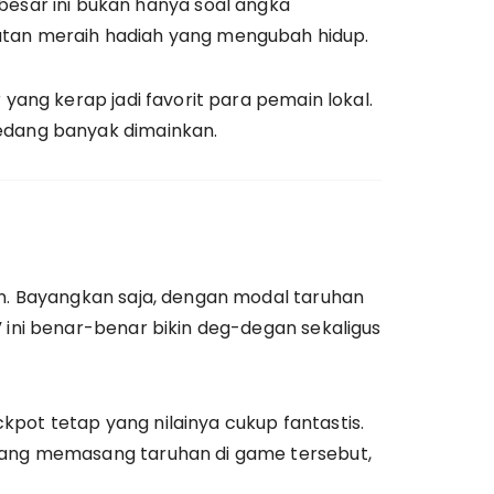
besar ini bukan hanya soal angka
atan meraih hadiah yang mengubah hidup.
yang kerap jadi favorit para pemain lokal.
sedang banyak dimainkan.
in. Bayangkan saja, dengan modal taruhan
 ini benar-benar bikin deg-degan sekaligus
pot tetap yang nilainya cukup fantastis.
 yang memasang taruhan di game tersebut,