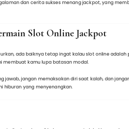
ngalaman dan cerita sukses menang jackpot, yang mem
ermain Slot Online Jackpot
an, ada baiknya tetap ingat kalau slot online adala
ni membuat kamu lupa batasan modal.
g jawab, jangan memaksakan diri saat kalah, dan jangan
ini hiburan yang menyenangkan.