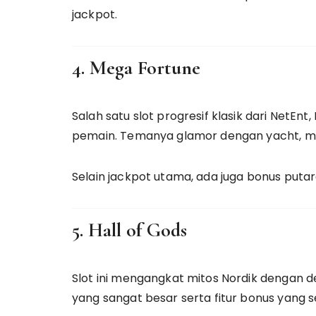
jackpot.
4.
Mega Fortune
Salah satu slot progresif klasik dari Net
pemain. Temanya glamor dengan yacht, mob
Selain jackpot utama, ada juga bonus puta
5.
Hall of Gods
Slot ini mengangkat mitos Nordik dengan d
yang sangat besar serta fitur bonus yang