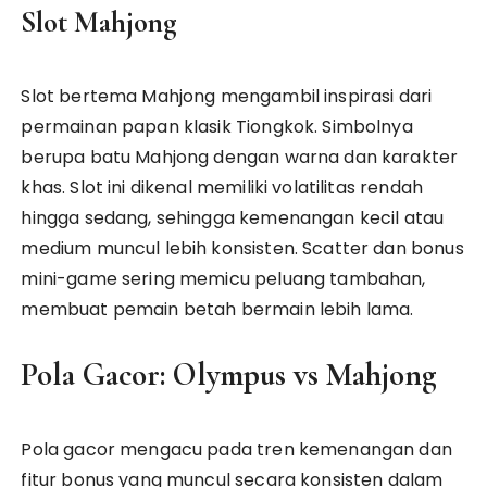
Slot Mahjong
Slot bertema Mahjong mengambil inspirasi dari
permainan papan klasik Tiongkok. Simbolnya
berupa batu Mahjong dengan warna dan karakter
khas. Slot ini dikenal memiliki volatilitas rendah
hingga sedang, sehingga kemenangan kecil atau
medium muncul lebih konsisten. Scatter dan bonus
mini-game sering memicu peluang tambahan,
membuat pemain betah bermain lebih lama.
Pola Gacor: Olympus vs Mahjong
Pola gacor mengacu pada tren kemenangan dan
fitur bonus yang muncul secara konsisten dalam