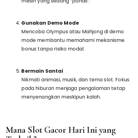
mesin yang sedang “panas”.
Gunakan Demo Mode
Mencoba Olympus atau Mahjong di demo
mode membantu memahami mekanisme
bonus tanpa risiko modal.
Bermain Santai
Nikmati animasi, musik, dan tema slot. Fokus
pada hiburan menjaga pengalaman tetap
menyenangkan meskipun kalah.
Mana Slot Gacor Hari Ini yang