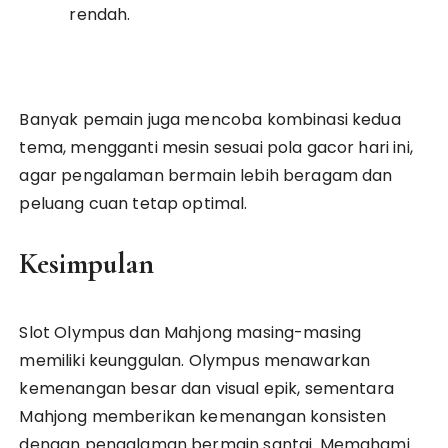
rendah.
Banyak pemain juga mencoba kombinasi kedua
tema, mengganti mesin sesuai pola gacor hari ini,
agar pengalaman bermain lebih beragam dan
peluang cuan tetap optimal.
Kesimpulan
Slot Olympus dan Mahjong masing-masing
memiliki keunggulan. Olympus menawarkan
kemenangan besar dan visual epik, sementara
Mahjong memberikan kemenangan konsisten
dengan pengalaman bermain santai. Memahami