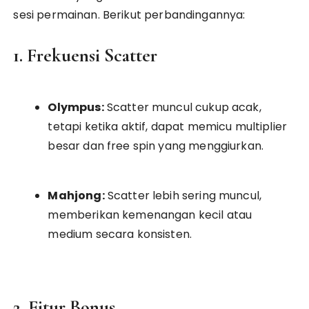
sesi permainan. Berikut perbandingannya:
1. Frekuensi Scatter
Olympus:
Scatter muncul cukup acak,
tetapi ketika aktif, dapat memicu multiplier
besar dan free spin yang menggiurkan.
Mahjong:
Scatter lebih sering muncul,
memberikan kemenangan kecil atau
medium secara konsisten.
2. Fitur Bonus