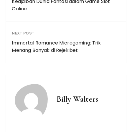
Keajaiban Dunia Fantasi dalam Game Slot
Online
NEXT POST
Immortal Romance Microgaming: Trik
Menang Banyak di Rejekibet
Billy Walters