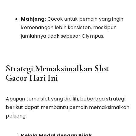
Mahjong:
Cocok untuk pemain yang ingin
kemenangan lebih konsisten, meskipun
jumlahnya tidak sebesar Olympus.
Strategi Memaksimalkan Slot
Gacor Hari Ini
Apapun tema slot yang dipilih, beberapa strategi
berikut dapat membantu pemain memaksimalkan
peluang:
Kelola Modal dengan Bijak