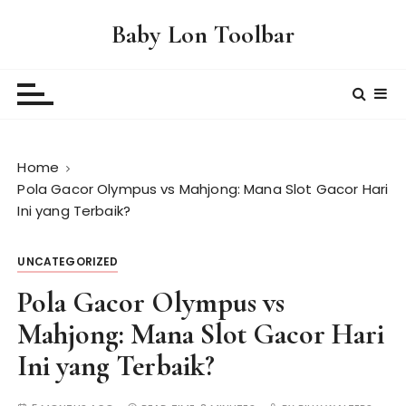
S
Baby Lon Toolbar
k
i
p
t
o
c
Home
o
Pola Gacor Olympus vs Mahjong: Mana Slot Gacor Hari
n
Ini yang Terbaik?
t
e
n
UNCATEGORIZED
t
Pola Gacor Olympus vs
Mahjong: Mana Slot Gacor Hari
Ini yang Terbaik?