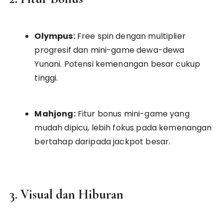
Olympus:
Free spin dengan multiplier
progresif dan mini-game dewa-dewa
Yunani. Potensi kemenangan besar cukup
tinggi.
Mahjong:
Fitur bonus mini-game yang
mudah dipicu, lebih fokus pada kemenangan
bertahap daripada jackpot besar.
3. Visual dan Hiburan