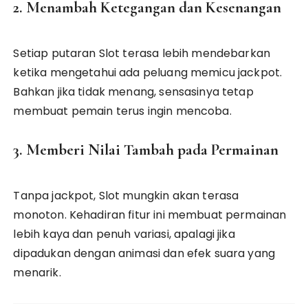
2. Menambah Ketegangan dan Kesenangan
Setiap putaran Slot terasa lebih mendebarkan
ketika mengetahui ada peluang memicu jackpot.
Bahkan jika tidak menang, sensasinya tetap
membuat pemain terus ingin mencoba.
3. Memberi Nilai Tambah pada Permainan
Tanpa jackpot, Slot mungkin akan terasa
monoton. Kehadiran fitur ini membuat permainan
lebih kaya dan penuh variasi, apalagi jika
dipadukan dengan animasi dan efek suara yang
menarik.