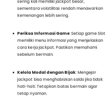
sering kali memiliki jackpot besar,
sementara volatilitas rendah menawarkan
kemenangan lebih sering.
Periksa Informasi Game
: Setiap game Slot
memiliki menu informasi yang menjelaskan
cara kerja jackpot. Pastikan memahami
sebelum bermain.
Kelola Modal dengan Bijak
: Mengejar
jackpot bisa menghabiskan saldo jika tidak
hati-hati. Tetapkan batas bermain agar
tetap nyaman.