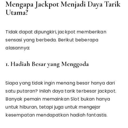
Mengapa Jackpot Menjadi Daya Tarik
Utama?
Tidak dapat dipungkiri, jackpot memberikan
sensasi yang berbeda. Berikut beberapa
alasannya:
1. Hadiah Besar yang Menggoda
Siapa yang tidak ingin menang besar hanya dari
satu putaran? Inilah daya tarik terbesar jackpot.
Banyak pemain memainkan Slot bukan hanya
untuk hiburan, tetapi juga untuk mengejar
kesempatan mendapatkan hadiah fantastis.