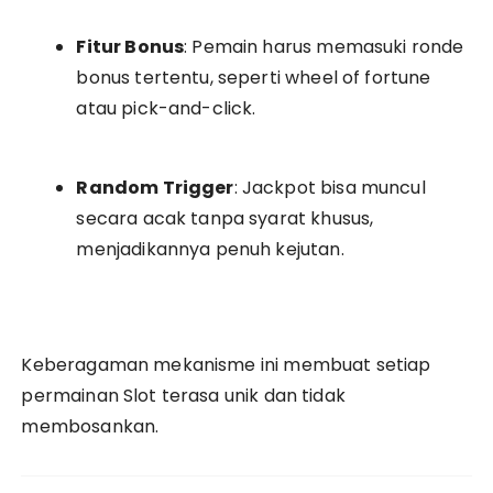
Fitur Bonus
: Pemain harus memasuki ronde
bonus tertentu, seperti wheel of fortune
atau pick-and-click.
Random Trigger
: Jackpot bisa muncul
secara acak tanpa syarat khusus,
menjadikannya penuh kejutan.
Keberagaman mekanisme ini membuat setiap
permainan Slot terasa unik dan tidak
membosankan.