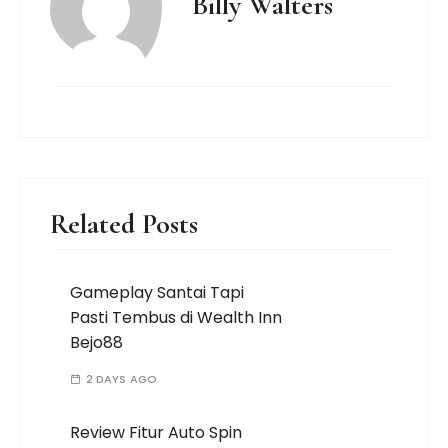
Billy Walters
Related Posts
Gameplay Santai Tapi
Pasti Tembus di Wealth Inn
Bejo88
2 DAYS AGO
Review Fitur Auto Spin