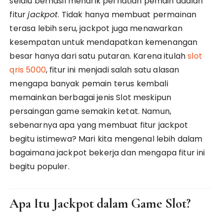
selalu berhasil menarik perhatian pemain adalah
fitur
jackpot
. Tidak hanya membuat permainan
terasa lebih seru, jackpot juga menawarkan
kesempatan untuk mendapatkan kemenangan
besar hanya dari satu putaran. Karena itulah
slot
qris 5000
, fitur ini menjadi salah satu alasan
mengapa banyak pemain terus kembali
memainkan berbagai jenis Slot meskipun
persaingan game semakin ketat. Namun,
sebenarnya apa yang membuat fitur jackpot
begitu istimewa? Mari kita mengenal lebih dalam
bagaimana jackpot bekerja dan mengapa fitur ini
begitu populer.
Apa Itu Jackpot dalam Game Slot?