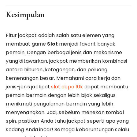
Kesimpulan
Fitur jackpot adalah salah satu elemen yang
membuat game
Slot
menjadi favorit banyak
pemain. Dengan berbagai jenis dan mekanisme
yang ditawarkan, jackpot memberikan kombinasi
antara hiburan, ketegangan, dan peluang
kemenangan besar. Memahami cara kerja dan
jenis-jenis jackpot
slot depo 10k
dapat membantu
pemain bermain dengan lebih bijak sekaligus
menikmati pengalaman bermain yang lebih
menyenangkan. Jadi, sebelum menekan tombol
spin, pastikan Anda tahu jackpot seperti apa yang
sedang Anda incar! Semoga keberuntungan selalu