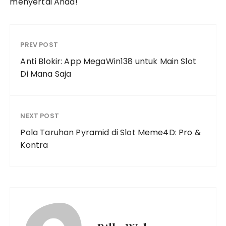
menyertai Anda!
PREV POST
Anti Blokir: App MegaWin138 untuk Main Slot
Di Mana Saja
NEXT POST
Pola Taruhan Pyramid di Slot Meme4D: Pro &
Kontra