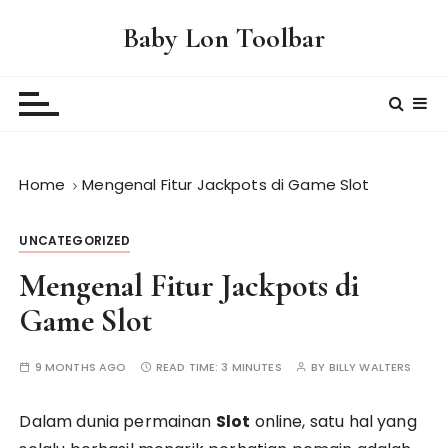
S
Baby Lon Toolbar
k
i
p
t
o
c
Home
Mengenal Fitur Jackpots di Game Slot
o
n
t
UNCATEGORIZED
e
Mengenal Fitur Jackpots di
n
t
Game Slot
9 MONTHS AGO
READ TIME:
3 MINUTES
BY
BILLY WALTERS
Dalam dunia permainan
Slot
online, satu hal yang