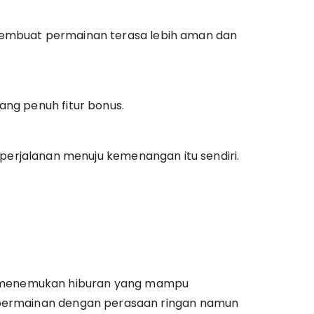
 membuat permainan terasa lebih aman dan
 yang penuh fitur bonus.
perjalanan menuju kemenangan itu sendiri.
g menemukan hiburan yang mampu
ti permainan dengan perasaan ringan namun