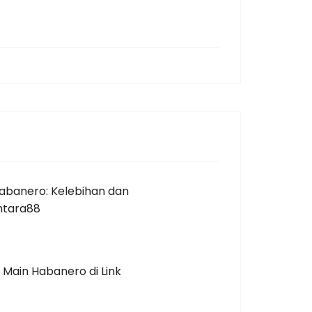
Habanero: Kelebihan dan
ntara88
ain Habanero di Link