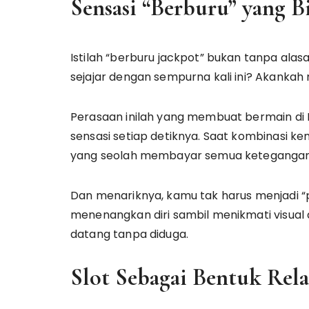
Sensasi “Berburu” yang B
Istilah “berburu jackpot” bukan tanpa alas
sejajar dengan sempurna kali ini? Akankah 
Perasaan inilah yang membuat bermain di B
sensasi setiap detiknya. Saat kombinasi 
yang seolah membayar semua ketegangan
Dan menariknya, kamu tak harus menjadi “
menenangkan diri sambil menikmati visual d
datang tanpa diduga.
Slot Sebagai Bentuk Rel