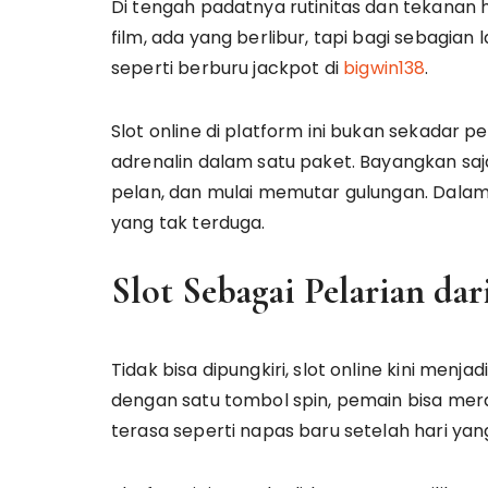
Di tengah padatnya rutinitas dan tekanan
film, ada yang berlibur, tapi bagi sebagi
seperti berburu jackpot di
bigwin138
.
Slot online di platform ini bukan sekadar
adrenalin dalam satu paket. Bayangkan sa
pelan, dan mulai memutar gulungan. Dala
yang tak terduga.
Slot Sebagai Pelarian dar
Tidak bisa dipungkiri, slot online kini menj
dengan satu tombol spin, pemain bisa mer
terasa seperti napas baru setelah hari ya