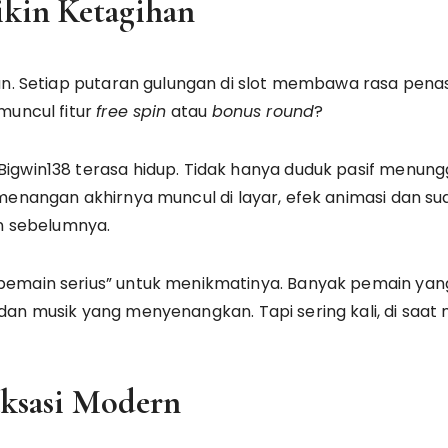
ikin Ketagihan
an. Setiap putaran gulungan di slot membawa rasa penas
muncul fitur
free spin
atau
bonus round
?
igwin138 terasa hidup. Tidak hanya duduk pasif menunggu
kemenangan akhirnya muncul di layar, efek animasi d
 sebelumnya.
pemain serius” untuk menikmatinya. Banyak pemain yan
an musik yang menyenangkan. Tapi sering kali, di saat 
aksasi Modern