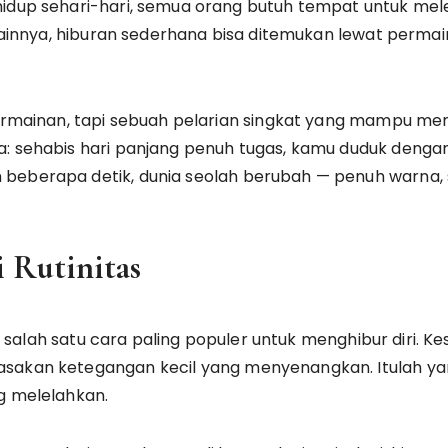
 hidup sehari-hari, semua orang butuh tempat untuk m
an lainnya, hiburan sederhana bisa ditemukan lewat perm
 permainan, tapi sebuah pelarian singkat yang mampu men
ja: sehabis hari panjang penuh tugas, kamu duduk deng
m beberapa detik, dunia seolah berubah — penuh warna
i Rutinitas
adi salah satu cara paling populer untuk menghibur diri. 
asakan ketegangan kecil yang menyenangkan. Itulah ya
ng melelahkan.