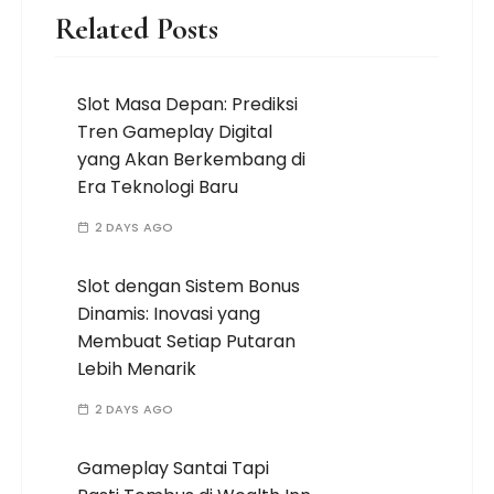
Related Posts
Slot Masa Depan: Prediksi
Tren Gameplay Digital
yang Akan Berkembang di
Era Teknologi Baru
2 DAYS AGO
Slot dengan Sistem Bonus
Dinamis: Inovasi yang
Membuat Setiap Putaran
Lebih Menarik
2 DAYS AGO
Gameplay Santai Tapi