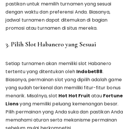
pastikan untuk memilih turnamen yang sesuai
dengan waktu dan preferensi Anda. Biasanya,
jadwal turnamen dapat ditemukan di bagian
promosi atau turnamen di situs mereka.
3.
Pilih Slot Habanero yang Sesuai
Setiap turnamen akan memiliki slot Habanero
tertentu yang ditentukan oleh
Indobet88
.
Biasanya, permainan slot yang dipilih adalah game
yang sudah terkenal dan memiliki fitur-fitur bonus
menarik. Misalnya, slot
Hot Hot Fruit
atau
Fortune
Lions
yang memiliki peluang kemenangan besar.
Pilih permainan yang Anda suka dan pastikan Anda
memahami aturan serta mekanisme permainan
sebelum mulai berkompetisi.