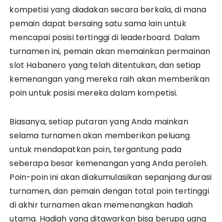
kompetisi yang diadakan secara berkala, di mana
pemain dapat bersaing satu sama lain untuk
mencapai posisi tertinggi di leaderboard. Dalam
turnamen ini, pemain akan memainkan permainan
slot Habanero yang telah ditentukan, dan setiap
kemenangan yang mereka raih akan memberikan
poin untuk posisi mereka dalam kompetisi.
Biasanya, setiap putaran yang Anda mainkan
selama turnamen akan memberikan peluang
untuk mendapatkan poin, tergantung pada
seberapa besar kemenangan yang Anda peroleh.
Poin-poin ini akan diakumulasikan sepanjang durasi
turnamen, dan pemain dengan total poin tertinggi
di akhir turnamen akan memenangkan hadiah
utama. Hadiah yang ditawarkan bisa berupa uang