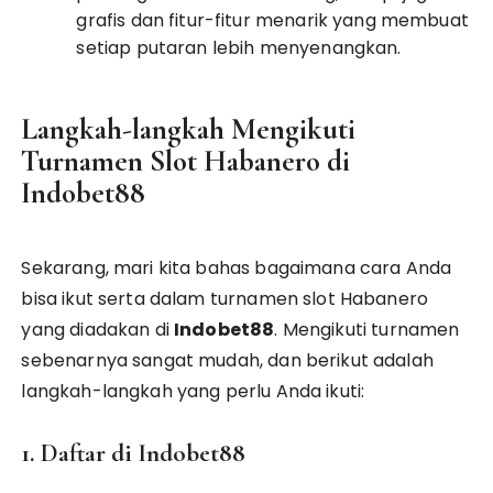
grafis dan fitur-fitur menarik yang membuat
setiap putaran lebih menyenangkan.
Langkah-langkah Mengikuti
Turnamen Slot Habanero di
Indobet88
Sekarang, mari kita bahas bagaimana cara Anda
bisa ikut serta dalam turnamen slot Habanero
yang diadakan di
Indobet88
. Mengikuti turnamen
sebenarnya sangat mudah, dan berikut adalah
langkah-langkah yang perlu Anda ikuti:
1.
Daftar di Indobet88