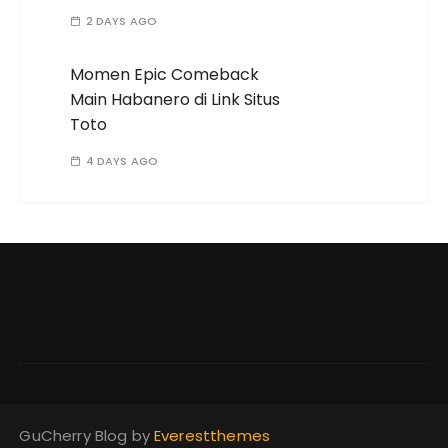
2 DAYS AGO
Momen Epic Comeback
Main Habanero di Link Situs
Toto
4 DAYS AGO
GuCherry Blog by
Everestthemes