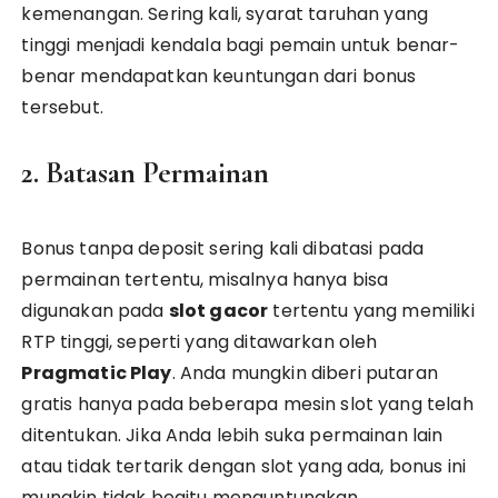
kemenangan. Sering kali, syarat taruhan yang
tinggi menjadi kendala bagi pemain untuk benar-
benar mendapatkan keuntungan dari bonus
tersebut.
2.
Batasan Permainan
Bonus tanpa deposit sering kali dibatasi pada
permainan tertentu, misalnya hanya bisa
digunakan pada
slot gacor
tertentu yang memiliki
RTP tinggi, seperti yang ditawarkan oleh
Pragmatic Play
. Anda mungkin diberi putaran
gratis hanya pada beberapa mesin slot yang telah
ditentukan. Jika Anda lebih suka permainan lain
atau tidak tertarik dengan slot yang ada, bonus ini
mungkin tidak begitu menguntungkan.