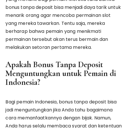
bonus tanpa deposit bisa menjadi daya tarik untuk
menarik orang agar mencoba permainan slot
yang mereka tawarkan. Tentu saja, mereka
berharap bahwa pemain yang menikmati
permainan tersebut akan terus bermain dan
melakukan setoran pertama mereka.
Apakah Bonus Tanpa Deposit
Menguntungkan untuk Pemain di
Indonesia?
Bagi pemain Indonesia, bonus tanpa deposit bisa
jadi menguntungkan jika Anda tahu bagaimana
cara memanfaatkannya dengan bijak. Namun,
Anda harus selalu membaca syarat dan ketentuan