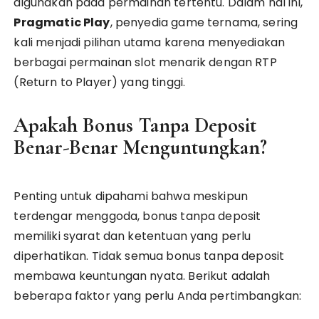
digunakan pada permainan tertentu. Dalam hal ini,
Pragmatic Play
, penyedia game ternama, sering
kali menjadi pilihan utama karena menyediakan
berbagai permainan slot menarik dengan RTP
(Return to Player) yang tinggi.
Apakah Bonus Tanpa Deposit
Benar-Benar Menguntungkan?
Penting untuk dipahami bahwa meskipun
terdengar menggoda, bonus tanpa deposit
memiliki syarat dan ketentuan yang perlu
diperhatikan. Tidak semua bonus tanpa deposit
membawa keuntungan nyata. Berikut adalah
beberapa faktor yang perlu Anda pertimbangkan: