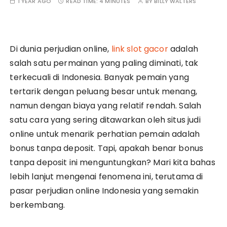
1 YEAR AGO
READ TIME:
4 MINUTES
BY
BILLY WALTERS
Di dunia perjudian online,
link slot gacor
adalah
salah satu permainan yang paling diminati, tak
terkecuali di Indonesia. Banyak pemain yang
tertarik dengan peluang besar untuk menang,
namun dengan biaya yang relatif rendah. Salah
satu cara yang sering ditawarkan oleh situs judi
online untuk menarik perhatian pemain adalah
bonus tanpa deposit. Tapi, apakah benar bonus
tanpa deposit ini menguntungkan? Mari kita bahas
lebih lanjut mengenai fenomena ini, terutama di
pasar perjudian online Indonesia yang semakin
berkembang.