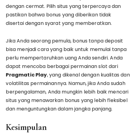
dengan cermat. Pilih situs yang terpercaya dan
pastikan bahwa bonus yang diberikan tidak
disertai dengan syarat yang memberatkan.
Jika Anda seorang pemula, bonus tanpa deposit
bisa menjadi cara yang baik untuk memulai tanpa
perlu mempertaruhkan uang Anda sendiri. Anda
dapat mencoba berbagai permainan slot dari
Pragmatic Play
, yang dikenal dengan kualitas dan
volatilitas permainannya. Namun, jika Anda sudah
berpengalaman, Anda mungkin lebih baik mencari
situs yang menawarkan bonus yang lebih fleksibel
dan menguntungkan dalam jangka panjang.
Kesimpulan