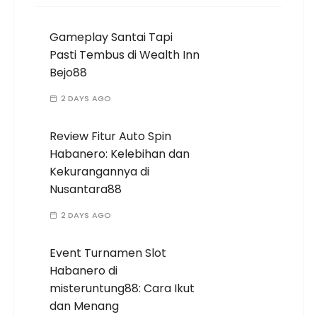
Gameplay Santai Tapi
Pasti Tembus di Wealth Inn
Bejo88
2 DAYS AGO
Review Fitur Auto Spin
Habanero: Kelebihan dan
Kekurangannya di
Nusantara88
2 DAYS AGO
Event Turnamen Slot
Habanero di
misteruntung88: Cara Ikut
dan Menang