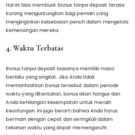
Hal ini bisa membuat bonus tanpa deposit terasa
kurang menguntungkan bagi pemain yang
menginginkan kebebasan penuh dalam mengelola
kemenangan mereka.
4.
Waktu Terbatas
Bonus tanpa deposit biasanya memiliki masa
berlaku yang singkat. Jika Anda tidak
memanfaatkan bonus tersebut dalam periode
waktu yang ditentukan, bonus akan hangus dan
Anda kehilangan kesempatan untuk meraih
keuntungan. Ini juga berarti bahwa Anda harus
bermain dengan cepat dan seringkali dalam
tekanan waktu yang dapat memengaruhi