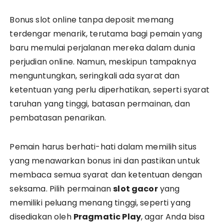
Bonus slot online tanpa deposit memang
terdengar menarik, terutama bagi pemain yang
baru memulai perjalanan mereka dalam dunia
perjudian online. Namun, meskipun tampaknya
menguntungkan, seringkali ada syarat dan
ketentuan yang perlu diperhatikan, seperti syarat
taruhan yang tinggi, batasan permainan, dan
pembatasan penarikan.
Pemain harus berhati-hati dalam memilih situs
yang menawarkan bonus ini dan pastikan untuk
membaca semua syarat dan ketentuan dengan
seksama. Pilih permainan
slot gacor
yang
memiliki peluang menang tinggi, seperti yang
disediakan oleh
Pragmatic Play
, agar Anda bisa