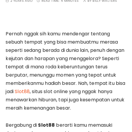
2 YEARS AGO
READ TIME:
4 MINUTES
BY
BILLY WALTERS
Pernah nggak sih kamu mendengar tentang
sebuah tempat yang bisa membuatmu merasa
seperti sedang berada di dunia lain, penuh dengan
kejutan dan harapan yang menggelora? Seperti
tempat di mana roda keberuntungan terus
berputar, menunggu momen yang tepat untuk
memberikanmu hadiah besar. Nah, tempat itu bisa
jadi
Slot88
, situs slot online yang nggak hanya
menawarkan hiburan, tapi juga kesempatan untuk
meraih kemenangan besar.
Bergabung di
Slot88
berarti kamu memasuki