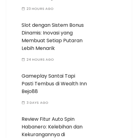
23 HOURS AGO
Slot dengan Sistem Bonus
Dinamis: Inovasi yang
Membuat Setiap Putaran
Lebih Menarik
24 HOURS AGO
Gameplay Santai Tapi
Pasti Tembus di Wealth Inn
Bejo88
3 DAYS AGO
Review Fitur Auto Spin
Habanero: Kelebihan dan
Kekurangannya di