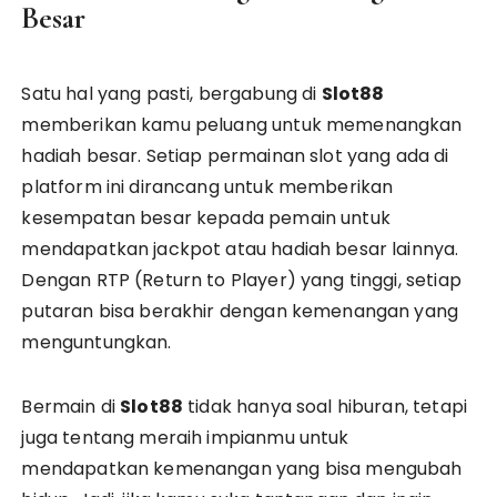
Besar
Satu hal yang pasti, bergabung di
Slot88
memberikan kamu peluang untuk memenangkan
hadiah besar. Setiap permainan slot yang ada di
platform ini dirancang untuk memberikan
kesempatan besar kepada pemain untuk
mendapatkan jackpot atau hadiah besar lainnya.
Dengan RTP (Return to Player) yang tinggi, setiap
putaran bisa berakhir dengan kemenangan yang
menguntungkan.
Bermain di
Slot88
tidak hanya soal hiburan, tetapi
juga tentang meraih impianmu untuk
mendapatkan kemenangan yang bisa mengubah