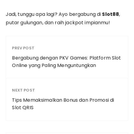
Jadi, tunggu apa lagi? Ayo bergabung di
Slot88
,
putar gulungan, dan raih jackpot impianmu!
PREV POST
Bergabung dengan PKV Games: Platform Slot
Online yang Paling Menguntungkan
NEXT POST
Tips Memaksimalkan Bonus dan Promosi di
Slot QRIS