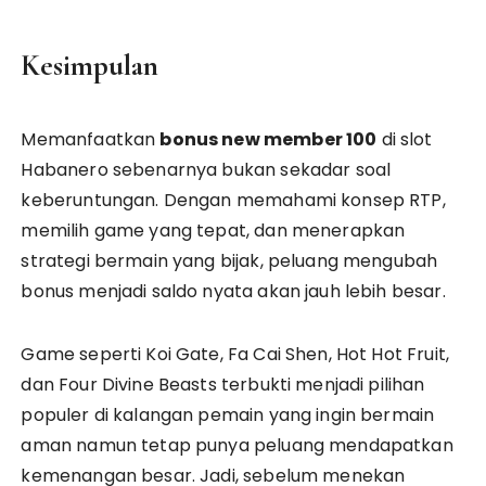
Kesimpulan
Memanfaatkan
bonus new member 100
di slot
Habanero sebenarnya bukan sekadar soal
keberuntungan. Dengan memahami konsep RTP,
memilih game yang tepat, dan menerapkan
strategi bermain yang bijak, peluang mengubah
bonus menjadi saldo nyata akan jauh lebih besar.
Game seperti Koi Gate, Fa Cai Shen, Hot Hot Fruit,
dan Four Divine Beasts terbukti menjadi pilihan
populer di kalangan pemain yang ingin bermain
aman namun tetap punya peluang mendapatkan
kemenangan besar. Jadi, sebelum menekan