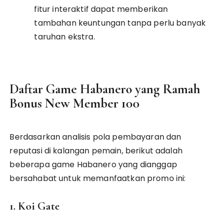
fitur interaktif dapat memberikan
tambahan keuntungan tanpa perlu banyak
taruhan ekstra.
Daftar Game Habanero yang Ramah
Bonus New Member 100
Berdasarkan analisis pola pembayaran dan
reputasi di kalangan pemain, berikut adalah
beberapa game Habanero yang dianggap
bersahabat untuk memanfaatkan promo ini:
1. Koi Gate