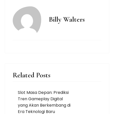
Billy Walters
Related Posts
Slot Masa Depan: Prediksi
Tren Gameplay Digital
yang Akan Berkembang di
Era Teknologi Baru