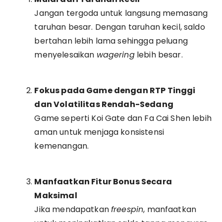
Jangan tergoda untuk langsung memasang
taruhan besar. Dengan taruhan kecil, saldo
bertahan lebih lama sehingga peluang
menyelesaikan
wagering
lebih besar.
Fokus pada Game dengan RTP Tinggi
dan Volatilitas Rendah-Sedang
Game seperti Koi Gate dan Fa Cai Shen lebih
aman untuk menjaga konsistensi
kemenangan.
Manfaatkan Fitur Bonus Secara
Maksimal
Jika mendapatkan
freespin
, manfaatkan